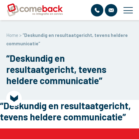
Skip
Home
to
Home
>
“Deskundig en resultaatgericht, tevens heldere
content
Over Come Back
communicatie”
Het team
Onze Diensten
“Deskundig en
resultaatgericht, tevens
Waarom Come Back?
Arbeidsdeskundig Onderzoek
Re-integratie UWV
heldere communicatie”
Wij zijn werkzaam…
Re-integratie spoor 2
Contact
Certificeringen
Loopbaanbegeleiding
“Deskundig en resultaatgericht,
Casemanagement ziekteverzuim
tevens heldere communicatie”
Vertrouwenspersoon